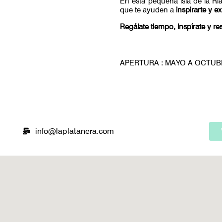
En esta pequeña isla de la Rí
que te ayuden a
inspirarte y e
Regálate tiempo, inspírate y res
APERTURA : MAYO A OCTU
info@laplatanera.com