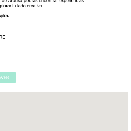
a de Arousa podrás encontrar experiencias
xplorar
tu lado creativo.
pira.
BRE
WEB