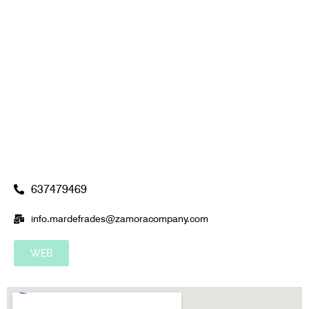
637479469
info.mardefrades@zamoracompany.com
WEB