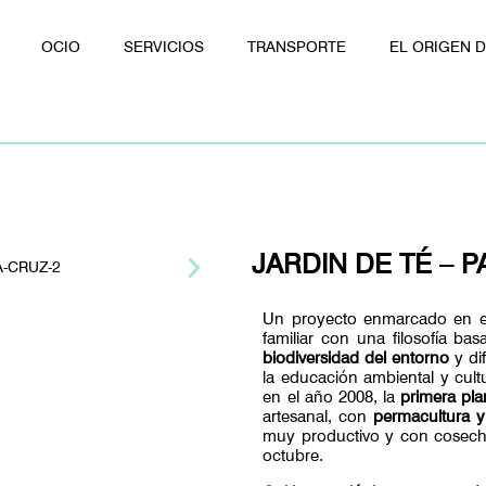
OCIO
SERVICIOS
TRANSPORTE
EL ORIGEN 
JARDIN DE TÉ – 
Un proyecto enmarcado en el
familiar con una filosofía ba
biodiversidad del entorno
y dif
la educación ambiental y cultu
en el año 2008, la
primera pl
artesanal, con
permacultura y
muy productivo y con cosecha
octubre.