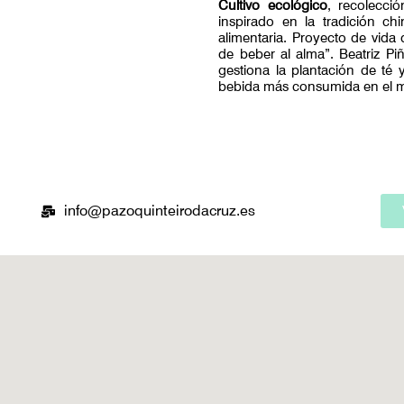
Cultivo ecológico
, recolecci
inspirado en la tradición chi
alimentaria. Proyecto de vida 
de beber al alma”. Beatriz Piñ
gestiona la plantación de té 
bebida más consumida en el 
info@pazoquinteirodacruz.es