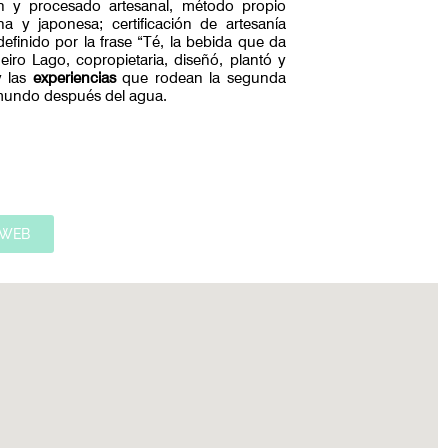
ón y procesado artesanal, método propio
na y japonesa; certificación de artesanía
definido por la frase “Té, la bebida que da
eiro Lago, copropietaria, diseñó, plantó y
y las
experiencias
que rodean la segunda
mundo después del agua.
WEB